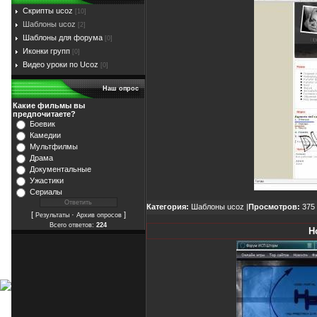
Скрипты ucoz
[10]
Шаблоны ucoz
[2]
Шаблоны для форума
[0]
Иконки групп
[0]
Видео уроки по Ucoz
[0]
Наш опрос
Какие фильмы вы
предпочитаете?
Боевик
Камедии
Мультфилмы
Драма
Документальные
Ужастики
Сериалы
Категория:
Шаблоны ucoz
|
Просмотров:
375 
[
·
]
Результаты
Архив опросов
Всего ответов:
224
H