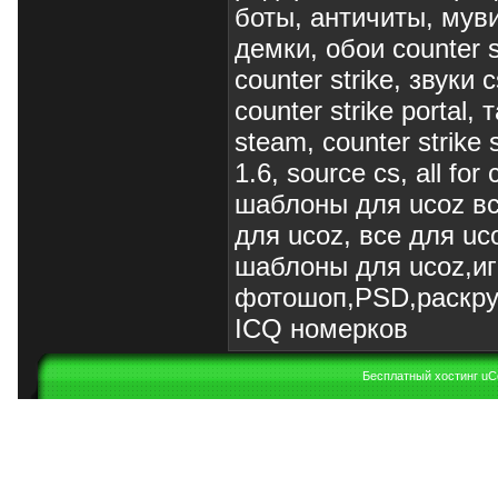
боты, античиты, муви
демки, обои counter s
counter strike, звуки 
counter strike portal,
steam, counter strike s
1.6, source cs, all f
шаблоны для ucoz вс
для ucoz, все для uc
шаблоны для ucoz,и
фотошоп,PSD,раскру
ICQ номерков
Бесплатный хостинг
uC