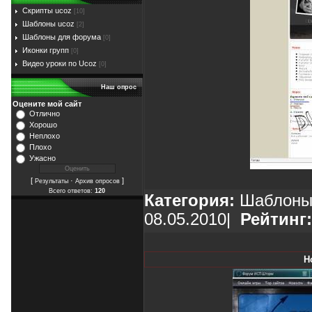
Скрипты ucoz
[10]
Шаблоны ucoz
[2]
Шаблоны для форума
[0]
Иконки групп
[0]
Видео уроки по Ucoz
[0]
Наш опрос
Оцените мой сайт
Отлично
Хорошо
Неплохо
Плохо
Ужасно
[
·
]
Результаты
Архив опросов
Всего ответов:
120
Категория:
Шаблоны
08.05.2010
|
Рейтинг:
H