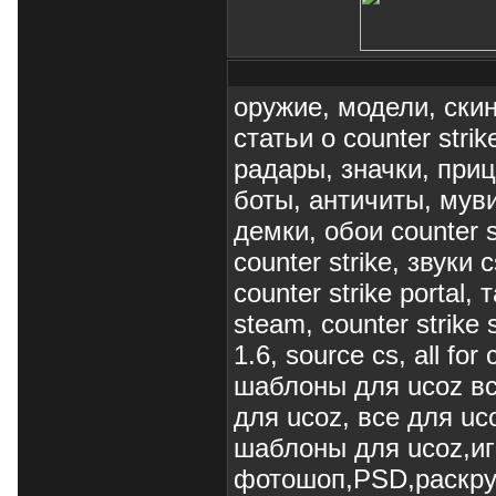
оружие, модели, скин
статьи о counter stri
радары, значки, приц
боты, античиты, муви
демки, обои counter s
counter strike, звуки 
counter strike portal,
steam, counter strike s
1.6, source cs, all f
шаблоны для ucoz вс
для ucoz, все для uc
шаблоны для ucoz,и
фотошоп,PSD,раскру