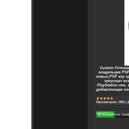
Custom Firmwar
владельцев
PS
новых
PSP игр
тр
запускает вс
PlayStation one
,
добавляющие нов
Просмотров:
1991
|
3D Ускоритель граф