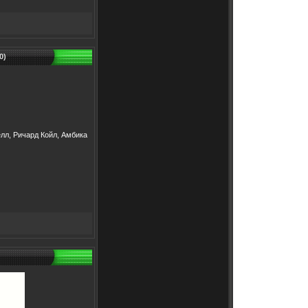
0)
лл, Ричард Койл, Амбика