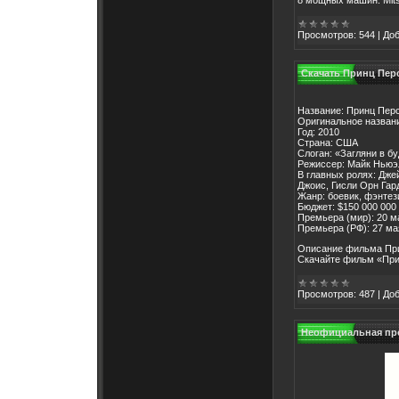
Просмотров:
544
|
Доб
Скачать Принц Перс
Название: Принц Пер
Оригинальное название
Год: 2010
Страна: США
Слоган: «Загляни в б
Режиссер: Майк Ньюэ
В главных ролях: Дже
Джоис, Гисли Орн Гар
Жанр: боевик, фэнтез
Бюджет: $150 000 000
Премьера (мир): 20 м
Премьера (РФ): 27 ма
Описание фильма При
Скачайте фильм «При
Просмотров:
487
|
Доб
Неофициальная про