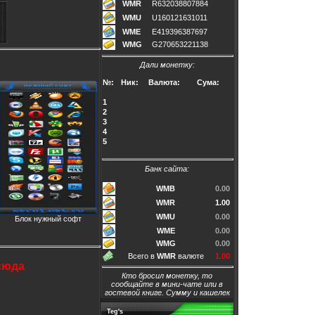
WMR
R632038807884
WMU
U160121631011
WME
E419396387697
WMG
G270653221138
Дали монетку:
№:
Ник:
Валюта:
Сума:
1
2
3
4
5
Банк сайта:
WMB
0.00
WMR
1.00
WMU
0.00
Блок нужный софт
WME
0.00
WMG
0.00
Всего в
WMR
валютe
1.00
сюда
Кто бросил монетку, то
сообщайтe в мини-чатe или в
гостевой книгe.
Сумму и кашeлек
Teg's