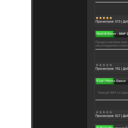
Просмотров:
573
|
Доб
Som & Grom - MNP 
Предоставляем вам с
наслождаемся сэмпл
Просмотров:
761
|
Доб
Czar - Porno Dance
Новый ХИТ от Царя
Просмотров:
617
|
Доб