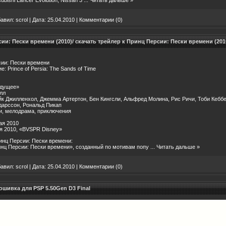
авил:
scrol
|
Дата:
25.04.2010
|
Комментарии (0)
ии: Пески времени (2010)/ скачать трейлер к Принц Персии: Пески времени (201
сии: Пески времени
: Prince of Persia: The Sands of Time
удущее»
лл
йк Джилленхол, Джемма Артертон, Бен Кингсли, Альфред Молина, Рис Ричи, Тоби Кеббе
дарссон, Рональд Пикап
и, мелодрама, приключения
ая 2010
я 2010, «BVSPR Disney»
нц Персии: Пески времени:
нц Персии: Пески времени», созданный по мотивам попу
...
Читать дальше »
авил:
scrol
|
Дата:
25.04.2010
|
Комментарии (0)
шивка для PSP 5.50Gen D3 Final