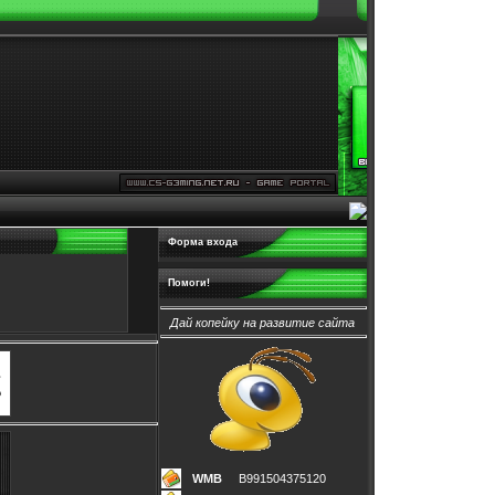
Форма входа
Помоги!
Дай копейку на развитие сайта
WMB
B991504375120