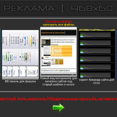
Последние файлы
смтотреть все файлы
Новый вид материалов для
скрипт Команда сайта для
BB панель для форума
каталога сайтов под
Ucoz
старый шаблон o-ucoze
авствуй пользователь!Убедительная просьба,загляни 