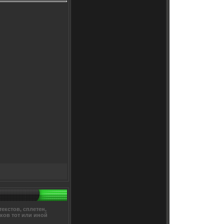
екстов, сплетен,
ков тот или иной