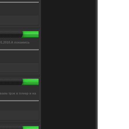
01.2010.А покамись
аем трэк в плеер и на