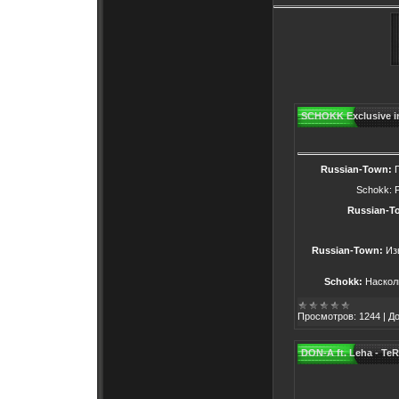
SCHOKK Exclusive i
Russian-Town:
Schokk: Р
Russian-T
Russian-Town:
Изв
Schokk:
Насколь
Просмотров:
1244
|
До
DON-A ft. Leha - Te