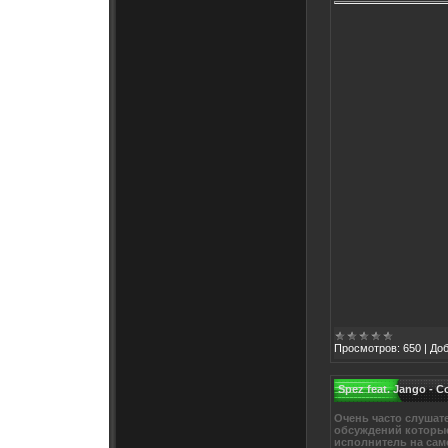
Просмотров:
650
|
Доб
Spez feat. Jango - 
Очень часто слушате
обсуждений которые
исполнитель на сам