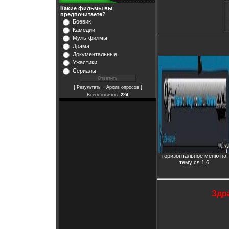
Какие фильмы вы
предпочитаете?
Боевик
Камедии
Мультфилмы
Драма
Документальные
Ужастики
Сериалы
[
·
]
Результаты
Архив опросов
Всего ответов:
224
горизонтальное меню на
тему cs 1.6
Здр