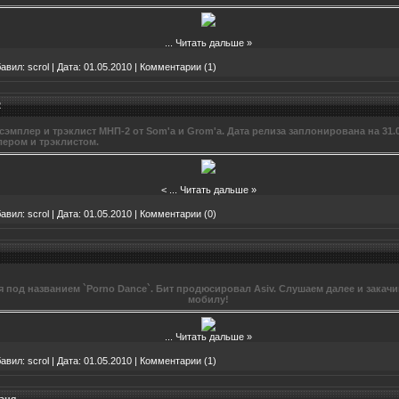
...
Читать дальше »
авил:
scrol
|
Дата:
01.05.2010
|
Комментарии (1)
2
эмплер и трэклист МНП-2 от Som'a и Grom'a. Дата релиза заплонирована на 31.
ером и трэклистом.
<
...
Читать дальше »
авил:
scrol
|
Дата:
01.05.2010
|
Комментарии (0)
 под названием `Porno Dance`. Бит продюсировал Asiv. Слушаем далее и закачив
мобилу!
...
Читать дальше »
авил:
scrol
|
Дата:
01.05.2010
|
Комментарии (1)