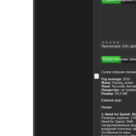
С Днем Рождения С
Просмотров:
525
|
Доб
Супер сборник све
Супер сборник свежих
Год выхода
: 2010
Жанр
: Racing, action
Язык
: Русский, Англи
Лекарство
: не требу
Размер
: 55,5 MB
Список игр:
Гонки:
1. Need for Speed: Sh
Размеры экранов: 176
Need for Speed: Shift
смоделированные мод
вождения гоночных а
Особенности игры:
8 мощных машин: Mitsu