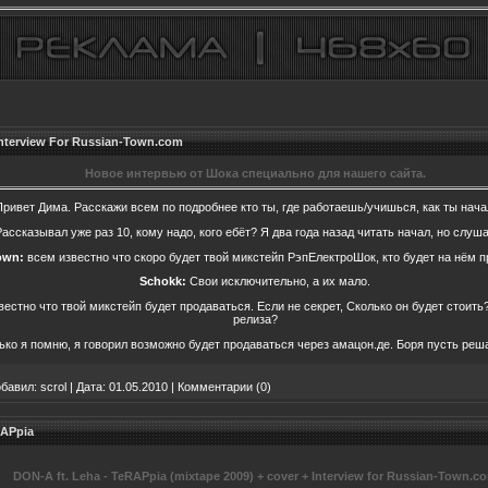
nterview For Russian-Town.com
Новое интервью от Шока специально для нашего сайта.
Привет Дима. Расскажи всем по подробнее кто ты, где работаешь/учишься, как ты нач
ассказывал уже раз 10, кому надо, кого ебёт? Я два года назад читать начал, но слуша
own:
всем известно что скоро будет твой микстейп РэпЕлектроШок, кто будет на нём 
Schokk:
Свои исключительно, а их мало.
естно что твой микстейп будет продаваться. Если не секрет, Сколько он будет стоить?
релиза?
ко я помню, я говорил возможно будет продаваться через амацон.де. Боря пусть ре
бавил:
scrol
|
Дата:
01.05.2010
|
Комментарии (0)
RAPpia
DON-A ft. Leha - TeRAPpia (mixtape 2009) + cover + Interview for Russian-Town.c