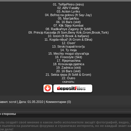
01. TeRjePintro (intro)
02. ABV Fatality
03. Action Lyriks
04. Bol'noj na golovu (ft Say-Jay)
05. Man'jakflou
06. 16 Bars (skit)
07. Klik Stjep Kombat
08. Radikal'nye Zagony (ft SoM)
09. Princip Kasselja (ft Som,Beny Krik,Grom,Brook,Tork)
10. Istorii (ft Brook & Ital'jano)
11. Kogda-nibud' (ft Grom & Elina)
12. Osen'
13. Stroki kapali krov'ju
14. Ty moja
15. Mechty mogut sbyvat'sja
16. Freestyle (Skit)
17. Rjepmashina
18. Krovavaja pjatnica
19. Zadnica (skit)
20. 16 Bars (skit)
21. Sekta rjepa (ft SoM & Grom)
22. Outro
скачать:
авил:
scrol
|
Дата:
01.05.2010
|
Комментарии (0)
Со стороны
ль создаёт своё мнение о каком либо исполнителе засщёт фотографий, видео, т
 пылятся на различных форумах и страничках интернета, но не каждый знает ка
ом деле!