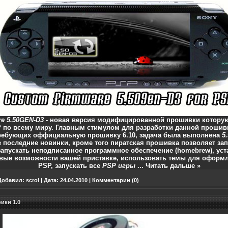
e 5.50GEN-D3
- новая версия модифицированной прошивки котору
P
по всему миру. Главным стимулом для разработки данной прошив
ебующих оффициальную прошивку 6.10, задача была выполнена
5
е последние новинки, кроме того пиратская прошивка позволяет за
 запускать неподписанное программное обеспечение (homebrew), ус
ые возможности вашей приставке, использовать темы для оформл
PSP
, запускать все
PSP игры
...
Читать дальше »
Добавил:
scrol
|
Дата:
24.04.2010
|
Комментарии (0)
ики 1.0