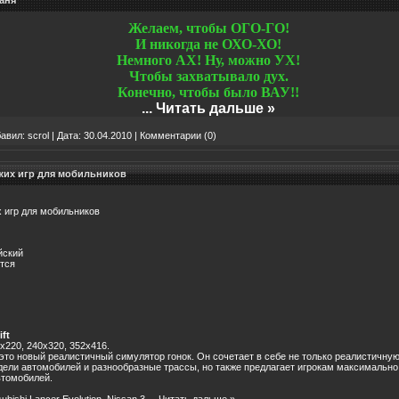
аня
Желаем, чтобы ОГО-ГО!
И никогда не ОХО-ХО!
Немного АХ! Ну, можно УХ!
Чтобы захватывало дух.
Конечно, чтобы было ВАУ!!
...
Читать дальше »
авил:
scrol
|
Дата:
30.04.2010
|
Комментарии (0)
жих игр для мобильников
 игр для мобильников
йский
ется
ift
x220, 240x320, 352x416.
 - это новый реалистичный симулятор гонок. Он сочетает в себе не только реалистичну
ели автомобилей и разнообразные трассы, но также предлагает игрокам максимально
втомобилей.
bishi Lancer Evolution, Nissan 3
...
Читать дальше »